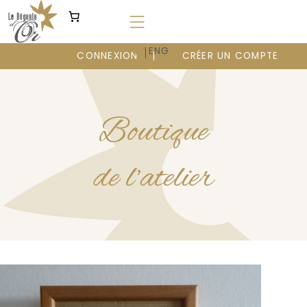
Aller
au
contenu
|
FR
ENG
CONNEXION
CRÉER UN COMPTE
Boutique
de l’atelier