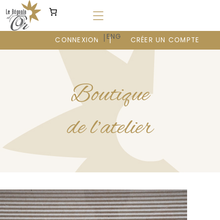
Aller
au
contenu
|
FR
ENG
CONNEXION
CRÉER UN COMPTE
Boutique
de l’atelier