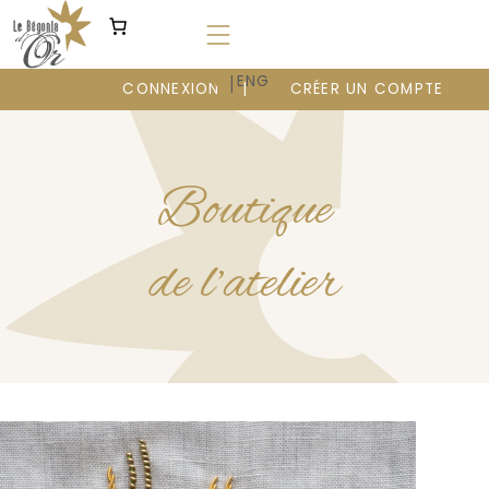
Aller
au
contenu
|
FR
ENG
CONNEXION
CRÉER UN COMPTE
Boutique
de l’atelier