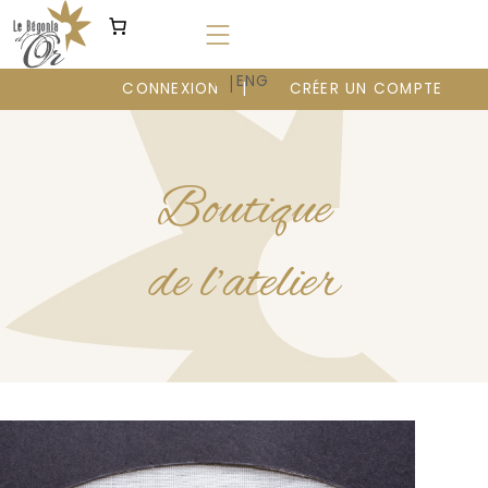
Aller
au
contenu
|
FR
ENG
CONNEXION
CRÉER UN COMPTE
Boutique
de l’atelier