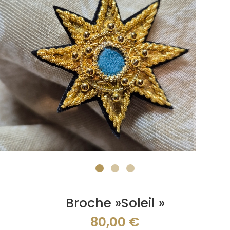
Broche »Soleil »
80,00
€