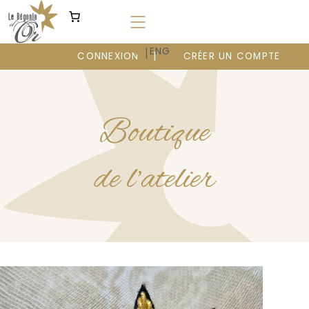
Aller
au
contenu
|
FR
ENG
CONNEXION
CRÉER UN COMPTE
Boutique
de l’atelier