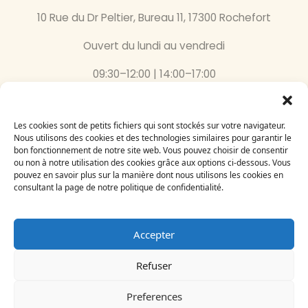
10 Rue du Dr Peltier, Bureau 11, 17300 Rochefort
Ouvert du lundi au vendredi
09:30–12:00 | 14:00–17:00
05 46 87 59 36
Les cookies sont de petits fichiers qui sont stockés sur votre navigateur.
Inscrivez-vous
Nous utilisons des cookies et des technologies similaires pour garantir le
bon fonctionnement de notre site web. Vous pouvez choisir de consentir
à notre newsletter
ou non à notre utilisation des cookies grâce aux options ci-dessous. Vous
Email
pouvez en savoir plus sur la manière dont nous utilisons les cookies en
consultant la page de notre politique de confidentialité.
Accepter
Refuser
Le Bégonia d’Or 2024
Création par
Adelysnet
Preferences