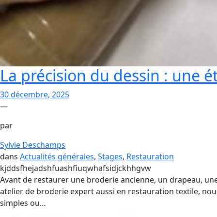
La précision du dessin : une é
30 décembre, 2025
—
par
Sylvie Deschamps
dans
Actualités générales
, 
Stages
, 
Restauration
kjddsfhejadshfuashfiuqwhafsidjckhhgvw
Avant de restaurer une broderie ancienne, un drapeau, une b
atelier de broderie expert aussi en restauration textile, n
simples ou…