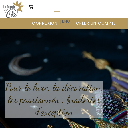
Aller
au
contenu
|
FR
ENG
CONNEXION
CRÉER UN COMPTE
Pour le luxe, la décoration,
les passionnés : broderies
d’exception