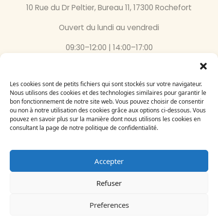
10 Rue du Dr Peltier, Bureau 11, 17300 Rochefort
Ouvert du lundi au vendredi
09:30–12:00 | 14:00–17:00
05 46 87 59 36
Les cookies sont de petits fichiers qui sont stockés sur votre navigateur.
Inscrivez-vous
Nous utilisons des cookies et des technologies similaires pour garantir le
bon fonctionnement de notre site web. Vous pouvez choisir de consentir
à notre newsletter
ou non à notre utilisation des cookies grâce aux options ci-dessous. Vous
Email
pouvez en savoir plus sur la manière dont nous utilisons les cookies en
consultant la page de notre politique de confidentialité.
Accepter
Refuser
Le Bégonia d’Or 2024
Création par
Adelysnet
Preferences